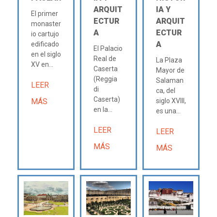
ARQUIT
IA Y
El primer
ECTUR
ARQUIT
monaster
A
ECTUR
io cartujo
A
edificado
El Palacio
en el siglo
Real de
La Plaza
XV en...
Caserta
Mayor de
(Reggia
Salaman
LEER
di
ca, del
Caserta)
MÁS
siglo XVIII,
en la...
es una...
LEER
LEER
MÁS
MÁS