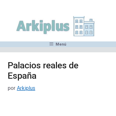
Saltar
,MN,MMN,MN,MN,MN,MN,M
al
contenido
Menú
Palacios reales de
España
por
Arkiplus