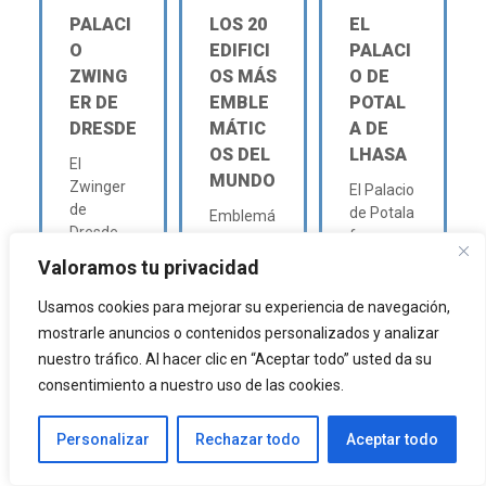
PALACI
LOS 20
EL
O
EDIFICI
PALACI
ZWING
OS MÁS
O DE
ER DE
EMBLE
POTAL
DRESDE
MÁTIC
A DE
OS DEL
LHASA
El
MUNDO
Zwinger
El Palacio
de
de Potala
Emblemá
Dresde
fue
tico
se
construid
significa
Valoramos tu privacidad
construy
o en 1645
que es
ó como
por el...
algo es
Usamos cookies para mejorar su experiencia de navegación,
una
muy
mostrarle anuncios o contenidos personalizados y analizar
síntesis
LEER
represent
nuestro tráfico. Al hacer clic en “Aceptar todo” usted da su
de...
ativo o
MÁS
consentimiento a nuestro uso de las cookies.
significati
LEER
vo...
Personalizar
Rechazar todo
Aceptar todo
MÁS
LEER