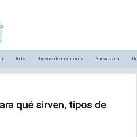
,MN,MMN,MN,MN,MN,MN,M
ón
Arte
Diseño de interiores
Paisajismo
Ur
ra qué sirven, tipos de