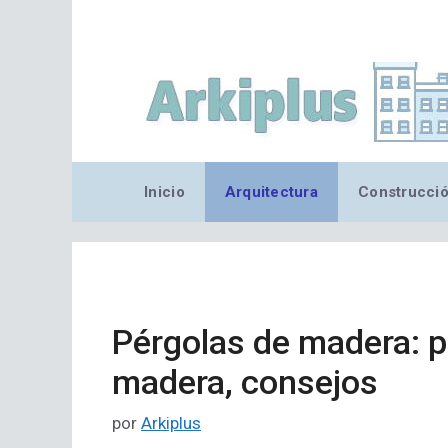
Saltar
al
contenido
Inicio
Arquitectura
Construcci
Pérgolas de madera: pa
madera, consejos
por
Arkiplus