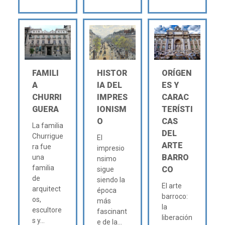
FAMILI
HISTOR
ORÍGEN
A
IA DEL
ES Y
CHURRI
IMPRES
CARAC
GUERA
IONISM
TERÍSTI
O
CAS
La familia
DEL
Churrigue
El
ARTE
ra fue
impresio
BARRO
una
nsimo
familia
CO
sigue
de
siendo la
El arte
arquitect
época
barroco:
os,
más
la
escultore
fascinant
liberación
s y...
e de la...