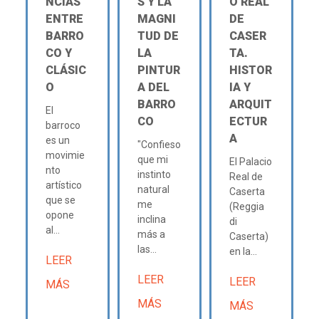
NCIAS
S Y LA
O REAL
ENTRE
MAGNI
DE
BARRO
TUD DE
CASER
CO Y
LA
TA.
CLÁSIC
PINTUR
HISTOR
O
A DEL
IA Y
BARRO
ARQUIT
El
CO
ECTUR
barroco
A
es un
"Confieso
movimie
que mi
El Palacio
nto
instinto
Real de
artístico
natural
Caserta
que se
me
(Reggia
opone
inclina
di
al...
más a
Caserta)
las...
en la...
LEER
LEER
LEER
MÁS
MÁS
MÁS