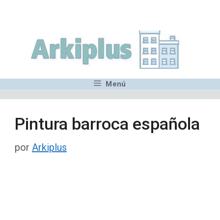
Saltar
,MN,MMN,MN,MN,MN,MN,M
al
contenido
Menú
Pintura barroca española
por
Arkiplus