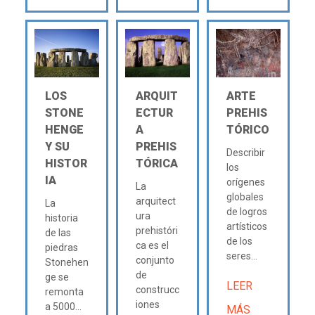
LOS
ARQUIT
ARTE
STONE
ECTUR
PREHIS
HENGE
A
TÓRICO
Y SU
PREHIS
Describir
HISTOR
TÓRICA
los
IA
orígenes
La
globales
arquitect
La
de logros
ura
historia
artísticos
prehistóri
de las
de los
ca es el
piedras
seres...
conjunto
Stonehen
de
ge se
LEER
construcc
remonta
iones
a 5000...
MÁS