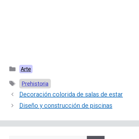
Categorías
Arte
Etiquetas
Prehistoria
Decoración colorida de salas de estar
Diseño y construcción de piscinas