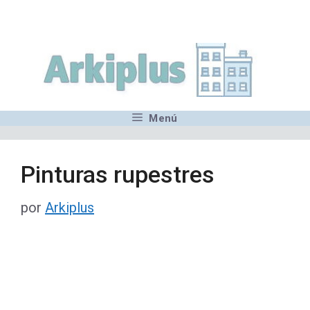
Saltar
,MN,MMN,MN,MN,MN,MN,M
al
contenido
Menú
Pinturas rupestres
por
Arkiplus