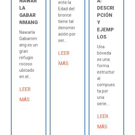
NAWAR
A:
ente la
LA
DESCRI
Edad del
GABAR
PCIÓN
bronce
tiene tal
NMANG
Y
denomin
EJEMP
Nawarla
ación por
LOS
Gabarnm
ser...
ang es un
Una
gran
LEER
bóveda
refugio
es una
MÁS
rocoso
forma
ubicado
estructur
en el...
al
compues
LEER
ta por
una
MÁS
serie...
LEER
MÁS