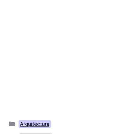
Categorías
Arquitectura