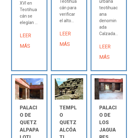
Teotihua
urbana
XVI en
cán para
teotihuac
Teotihua
verificar
ana
cán se
el alto...
denomin
elegían ...
ada
LEER
Calzada...
LEER
MÁS
MÁS
LEER
MÁS
PALACI
TEMPL
PALACI
O DE
O
O DE
QUETZ
QUETZ
LOS
ALPAPA
ALCÓA
JAGUA
LOTL
TL
RES