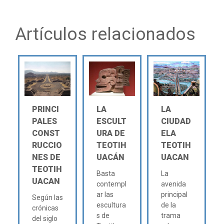
Artículos relacionados
PRINCI
LA
LA
PALES
ESCULT
CIUDAD
CONST
URA DE
ELA
RUCCIO
TEOTIH
TEOTIH
NES DE
UACÁN
UACAN
TEOTIH
Basta
La
UACAN
contempl
avenida
ar las
principal
Según las
escultura
de la
crónicas
s de
trama
del siglo