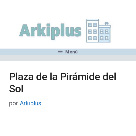
Saltar
,MN,MMN,MN,MN,MN,MN,M
al
contenido
Menú
Plaza de la Pirámide del
Sol
por
Arkiplus