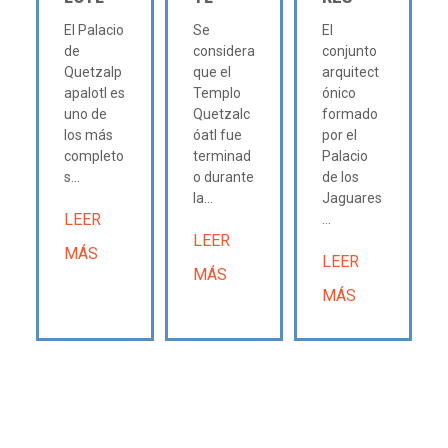
El Palacio
Se
El
de
considera
conjunto
Quetzalp
que el
arquitect
apalotl es
Templo
ónico
uno de
Quetzalc
formado
los más
óatl fue
por el
completo
terminad
Palacio
s...
o durante
de los
la...
Jaguares
LEER
...
LEER
MÁS
LEER
MÁS
MÁS