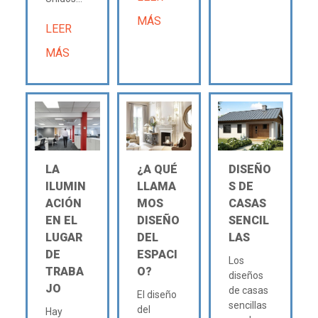
MÁS
LEER
MÁS
LA
¿A QUÉ
DISEÑO
ILUMIN
LLAMA
S DE
ACIÓN
MOS
CASAS
EN EL
DISEÑO
SENCIL
LUGAR
DEL
LAS
DE
ESPACI
Los
TRABA
O?
diseños
JO
de casas
El diseño
sencillas
del
Hay