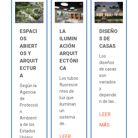
ESPACI
LA
DISEÑO
OS
ILUMIN
S DE
ABIERT
ACIÓN
CASAS
OS Y
ARQUIT
Los
ARQUIT
ECTÓNI
diseños
ECTUR
CA
de casas
A
son
Los tubos
variados
fluoresce
Según la
y
ntes de
Agencia
depende
luz que
de
n de las...
iluminan
Protecció
un
n
LEER
sistema
Ambient
de...
a de los
MÁS
Estados
LEER
Unidos...