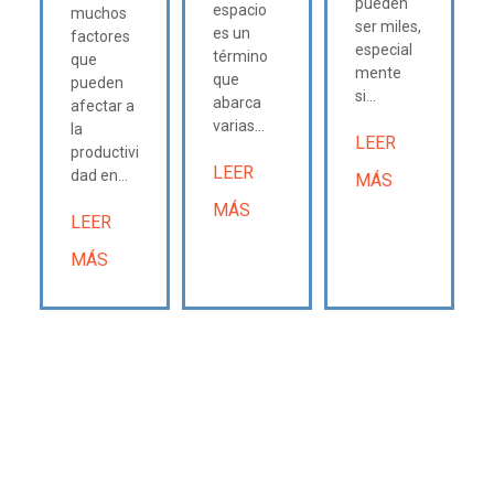
pueden
espacio
muchos
ser miles,
es un
factores
especial
término
que
mente
que
pueden
si...
abarca
afectar a
varias...
la
LEER
productivi
LEER
dad en...
MÁS
MÁS
LEER
MÁS