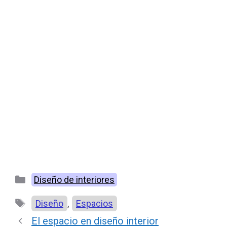
Categorías
Diseño de interiores
Etiquetas
,
Diseño
Espacios
El espacio en diseño interior