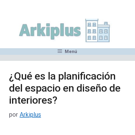
Saltar
,MN,MMN,MN,MN,MN,MN,M
al
contenido
Menú
¿Qué es la planificación
del espacio en diseño de
interiores?
por
Arkiplus