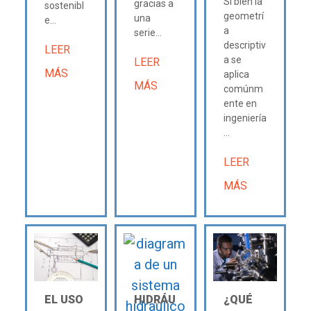
Si bien la
gracias a
sostenibl
geometrí
una
e...
a
serie...
descriptiv
LEER
a se
LEER
MÁS
aplica
MÁS
comúnm
ente en
ingeniería
...
LEER
MÁS
EL USO
HIDRÁU
¿QUÉ