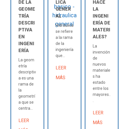
DE LA
LICA
HACE
GEOME
GENER
LA
TRÍA
AL
INGENI
DESCRI
ERÍA DE
Hidráulica
PTIVA
MATERI
se refiere
EN
ALES?
a la rama
INGENI
de la
La
ingeniería
ERÍA
invención
que...
de
La geom
nuevos
etría
LEER
materiale
descriptiv
s ha
MÁS
a es una
estado
rama de
entre los
la
mayores..
geometrí
.
a que se
centra...
LEER
LEER
MÁS