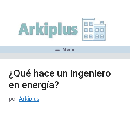
Saltar
,MN,MMN,MN,MN,MN,MN,M
al
contenido
Menú
¿Qué hace un ingeniero
en energía?
por
Arkiplus