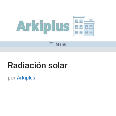
Saltar
,MN,MMN,MN,MN,MN,MN,M
al
contenido
Menú
Radiación solar
por
Arkiplus