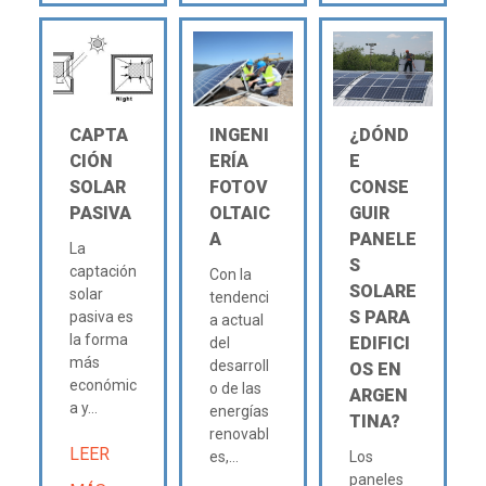
CAPTA
INGENI
¿DÓND
CIÓN
ERÍA
E
SOLAR
FOTOV
CONSE
PASIVA
OLTAIC
GUIR
A
PANELE
La
S
captación
Con la
SOLARE
solar
tendenci
S PARA
pasiva es
a actual
la forma
EDIFICI
del
más
desarroll
OS EN
económic
o de las
ARGEN
a y...
energías
TINA?
renovabl
LEER
es,...
Los
paneles