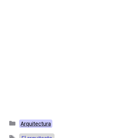
Categorías
Arquitectura
Etiquetas