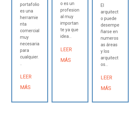
o es un
portafolio
El
profesion
es una
arquitect
al muy
herramie
o puede
importan
nta
desempe
te ya que
comercial
ñarse en
idea...
muy
numeros
necesaria
as áreas
LEER
para
y los
cualquier.
arquitect
MÁS
..
os...
LEER
LEER
MÁS
MÁS