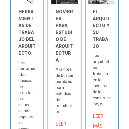
HERRA
NOMBR
EL
MIENT
ES
ARQUIT
AS DE
PARA
ECTO Y
TRABA
ESTUDI
SU
JO DEL
O DE
TRABA
ARQUIT
ARQUIT
JO
ECTO
ECTUR
Los
A
arquitect
Las
os
herramie
A la hora
trabajan
ntas
de buscar
en la
básicas
nombres
industria
de
para
de la
arquitect
estudios
construcc
ura
de
ión, y...
siguen
arquitect
siendo
ura...
LEER
populare
s a
LEER
MÁS
pesar...