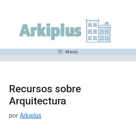
Saltar
,MN,MMN,MN,MN,MN,MN,M
al
contenido
Menú
Recursos sobre
Arquitectura
por
Arkiplus