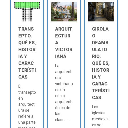
TRANS
ARQUIT
GIROLA
EPTO.
ECTUR
O
QUÉ ES,
A
DEAMB
HISTOR
VICTOR
ULATO
IA Y
IANA
RIO.
CARAC
QUÉ ES,
La
TERÍSTI
HISTOR
arquitect
CAS
IA Y
ura
CARAC
victoriana
El
es un
TERÍSTI
transepto
estilo
CAS
en
arquitect
arquitect
Las
ónico de
ura se
iglesias
las
refiere a
medieval
clases...
una parte
es se