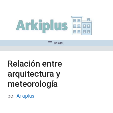
Saltar
,MN,MMN,MN,MN,MN,MN,M
al
contenido
Menú
Relación entre
arquitectura y
meteorología
por
Arkiplus