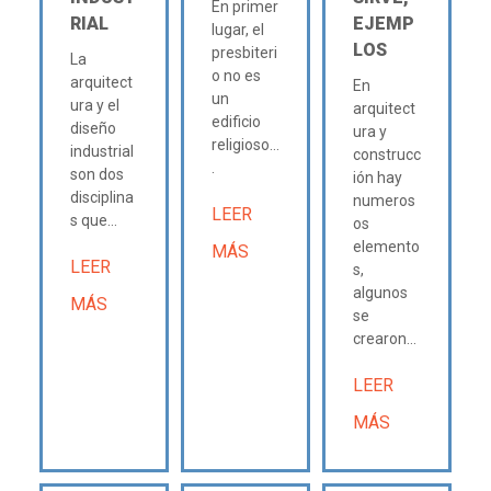
En primer
RIAL
EJEMP
lugar, el
LOS
presbiteri
La
o no es
arquitect
En
un
ura y el
arquitect
edificio
diseño
ura y
religioso...
industrial
construcc
.
son dos
ión hay
disciplina
numeros
LEER
s que...
os
elemento
MÁS
LEER
s,
algunos
MÁS
se
crearon...
LEER
MÁS