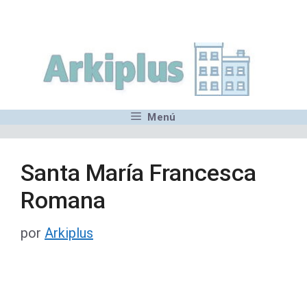
Saltar
,MN,MMN,MN,MN,MN,MN,M
al
contenido
Menú
Santa María Francesca
Romana
por
Arkiplus