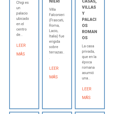
NIERI
CASAS,
Chigi es
VILLAS
un
Villa
Y
palacio
Falconieri
ubicado
PALACI
(Frascati,
en el
OS
Roma,
centro
Lacio,
ROMAN
de...
Italia) fue
OS
erigida
LEER
La casa
sobre
privada,
terrazas..
MÁS
que en la
.
época
romana
LEER
asumió
MÁS
una...
LEER
MÁS