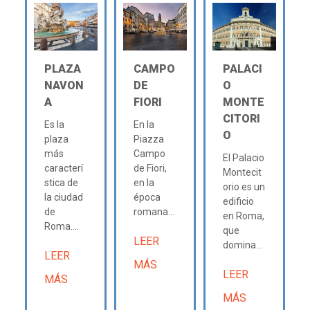
PLAZA
CAMPO
PALACI
NAVON
DE
O
A
FIORI
MONTE
CITORI
Es la
En la
O
plaza
Piazza
más
Campo
El Palacio
caracterí
de Fiori,
Montecit
stica de
en la
orio es un
la ciudad
época
edificio
de
romana...
en Roma,
Roma....
que
LEER
domina...
LEER
MÁS
LEER
MÁS
MÁS