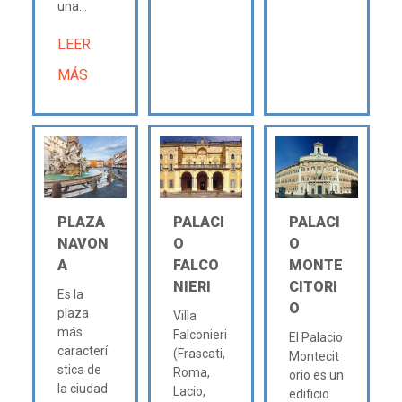
una...
LEER
MÁS
PLAZA
PALACI
PALACI
NAVON
O
O
A
FALCO
MONTE
NIERI
CITORI
Es la
O
plaza
Villa
más
Falconieri
El Palacio
caracterí
(Frascati,
Montecit
stica de
Roma,
orio es un
la ciudad
Lacio,
edificio