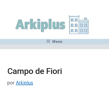
Saltar
,MN,MMN,MN,MN,MN,MN,M
al
contenido
Menú
Campo de Fiori
por
Arkiplus