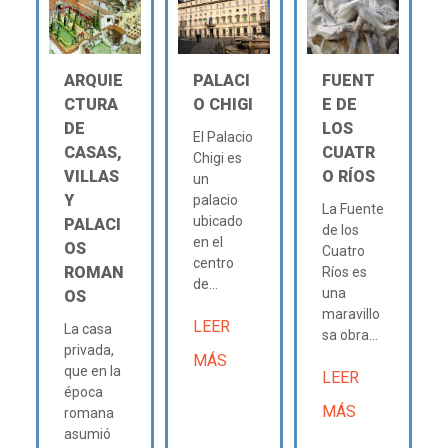
ARQUIE
PALACI
FUENT
CTURA
O CHIGI
E DE
DE
LOS
El Palacio
CASAS,
CUATR
Chigi es
VILLAS
O RÍOS
un
Y
palacio
La Fuente
ubicado
PALACI
de los
en el
OS
Cuatro
centro
ROMAN
Ríos es
de...
una
OS
maravillo
LEER
La casa
sa obra...
privada,
MÁS
que en la
LEER
época
MÁS
romana
asumió