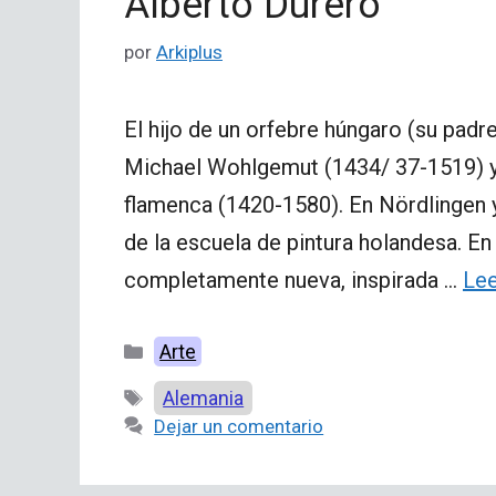
Alberto Durero
por
Arkiplus
El hijo de un orfebre húngaro (su pad
Michael Wohlgemut (1434/ 37-1519) y l
flamenca (1420-1580). En Nördlingen y 
de la escuela de pintura holandesa. E
completamente nueva, inspirada …
Le
Categorías
Arte
Etiquetas
Alemania
Dejar un comentario