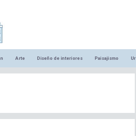
,MN,MMN,MN,MN,MN,MN,M
ón
Arte
Diseño de interiores
Paisajismo
Ur