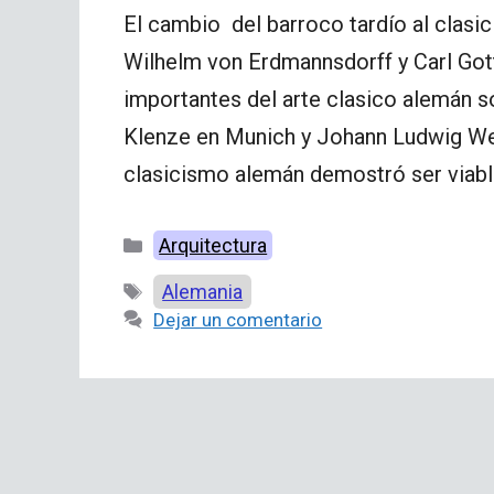
El cambio del barroco tardío al clasi
Wilhelm von Erdmannsdorff y Carl Go
importantes del arte clasico alemán so
Klenze en Munich y Johann Ludwig Wei
clasicismo alemán demostró ser viab
Categorías
Arquitectura
Etiquetas
Alemania
Dejar un comentario