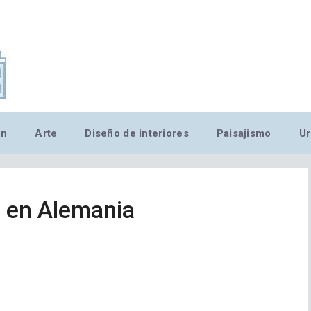
,MN,MMN,MN,MN,MN,MN,M
ón
Arte
Diseño de interiores
Paisajismo
Ur
a en Alemania