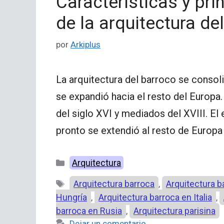
Características y pr
de la arquitectura de
por
Arkiplus
La arquitectura del barroco se consolid
se expandió hacia el resto del Europa. 
del siglo XVI y mediados del XVIII. El 
pronto se extendió al resto de Europa 
Categorías
Arquitectura
Etiquetas
Arquitectura barroca
Arquitectura b
,
Hungría
Arquitectura barroca en Italia
,
,
barroca en Rusia
Arquitectura parisina
,
Dejar un comentario