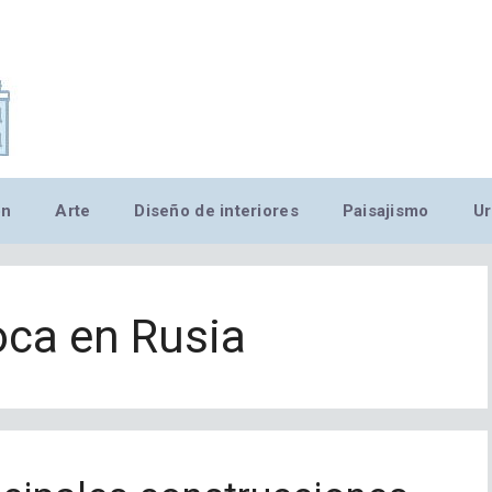
,MN,MMN,MN,MN,MN,MN,M
ón
Arte
Diseño de interiores
Paisajismo
Ur
oca en Rusia