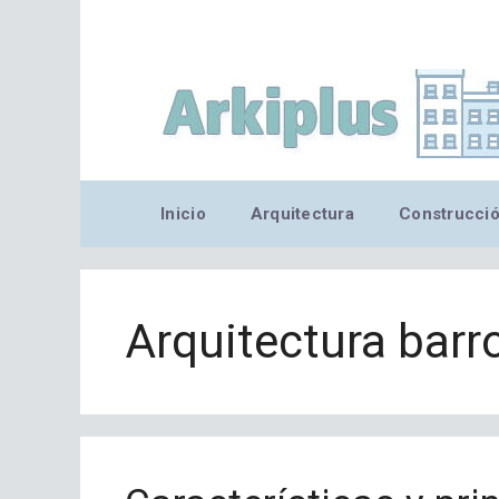
Saltar
al
contenido
Inicio
Arquitectura
Construcci
Arquitectura barr