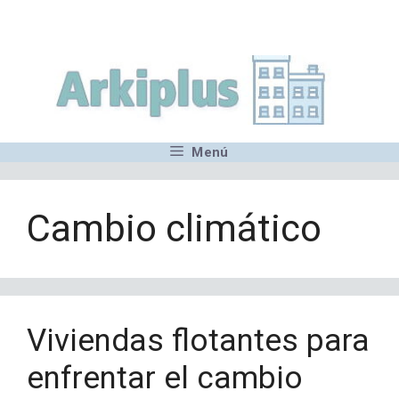
Saltar
,MN,MMN,MN,MN,MN,MN,M
al
contenido
Menú
Cambio climático
Viviendas flotantes para
enfrentar el cambio