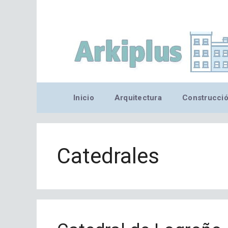
Saltar
al
contenido
Inicio
Arquitectura
Construcci
Catedrales