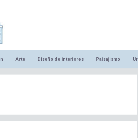
,MN,MMN,MN,MN,MN,MN,M
ón
Arte
Diseño de interiores
Paisajismo
Ur