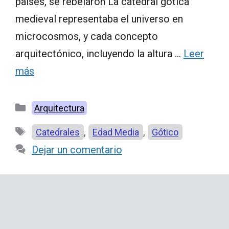
países, se rebelaron La catedral gótica
medieval representaba el universo en
microcosmos, y cada concepto
arquitectónico, incluyendo la altura …
Leer
más
Categorías
Arquitectura
Etiquetas
,
,
Catedrales
Edad Media
Gótico
Dejar un comentario