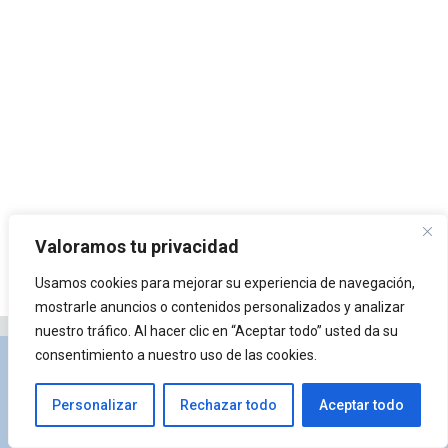
Valoramos tu privacidad
Usamos cookies para mejorar su experiencia de navegación,
mostrarle anuncios o contenidos personalizados y analizar
nuestro tráfico. Al hacer clic en “Aceptar todo” usted da su
consentimiento a nuestro uso de las cookies.
Privacidad y Política de Cookies
Portal de
arquitectura
Lista de Temas
¿Qué es Arkiplus?
Personalizar
Rechazar todo
Aceptar todo
© 2026 Arkiplus
• Creado con
GeneratePress