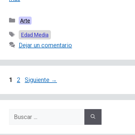
Categorías
Arte
Etiquetas
Edad Media
Dejar un comentario
Página
Página
1
2
Siguiente
→
Buscar: