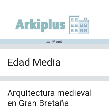
Saltar
,MN,MMN,MN,MN,MN,MN,M
al
contenido
Menú
Edad Media
Arquitectura medieval
en Gran Bretaña