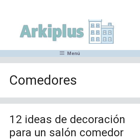
Saltar
,MN,MMN,MN,MN,MN,MN,M
al
contenido
Menú
Comedores
12 ideas de decoración
para un salón comedor