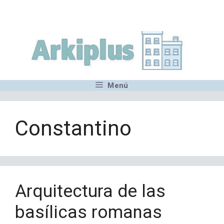
Saltar
,MN,MMN,MN,MN,MN,MN,M
al
contenido
Menú
Constantino
Arquitectura de las
basílicas romanas