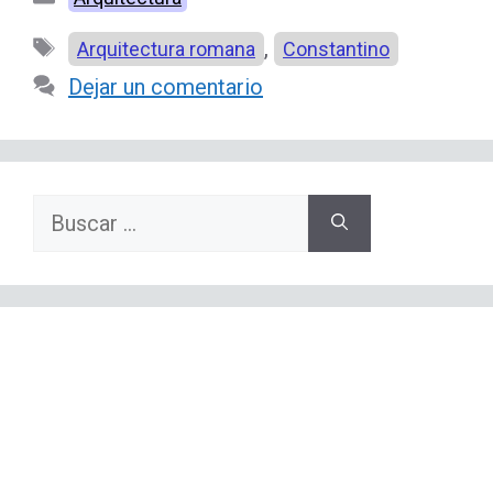
Etiquetas
,
Arquitectura romana
Constantino
Dejar un comentario
Buscar: