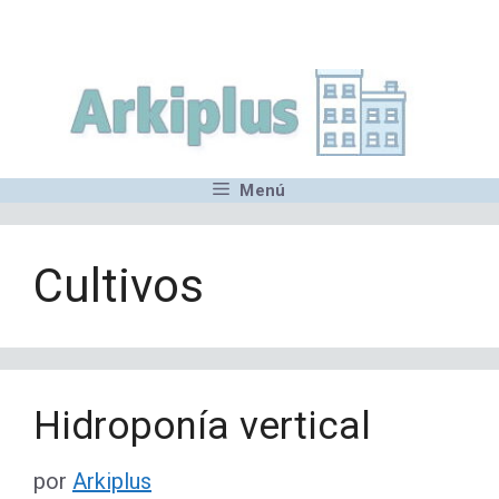
Saltar
,MN,MMN,MN,MN,MN,MN,M
al
contenido
Menú
Cultivos
Hidroponía vertical
por
Arkiplus