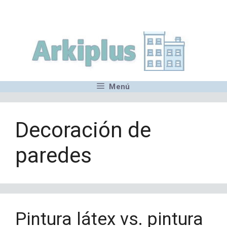
Saltar
,MN,MMN,MN,MN,MN,MN,M
al
contenido
Menú
Decoración de
paredes
Pintura látex vs. pintura