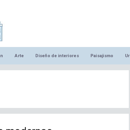
,MN,MMN,MN,MN,MN,MN,M
ón
Arte
Diseño de interiores
Paisajismo
Ur