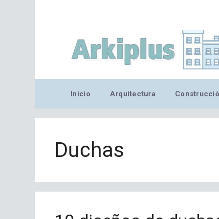
Saltar
al
contenido
Inicio
Arquitectura
Construcci
Duchas