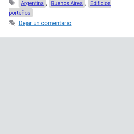
Etiquetas
,
,
Argentina
Buenos Aires
Edificios
porteños
Dejar un comentario