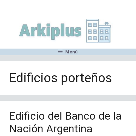
Saltar
,MN,MMN,MN,MN,MN,MN,M
al
contenido
Menú
Edificios porteños
Edificio del Banco de la
Nación Argentina