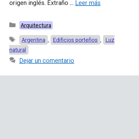
origen inglés. Extraño …
Leer más
Categorías
Arquitectura
Etiquetas
,
,
Argentina
Edificios porteños
Luz
natural
Dejar un comentario