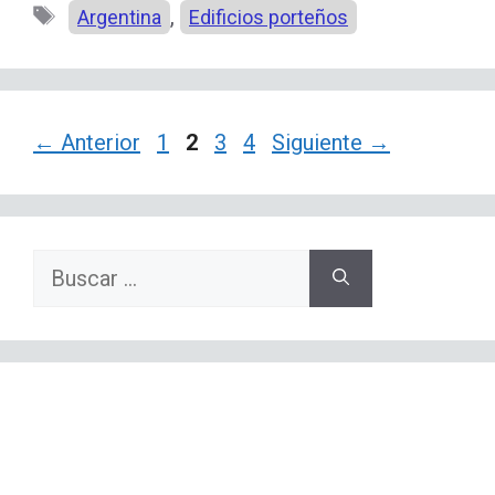
Etiquetas
,
Argentina
Edificios porteños
Página
Página
Página
Página
←
Anterior
1
2
3
4
Siguiente
→
Buscar: