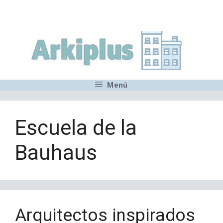
Saltar
,MN,MMN,MN,MN,MN,MN,M
al
contenido
Menú
Escuela de la
Bauhaus
Arquitectos inspirados