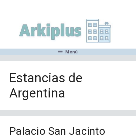
Saltar
,MN,MMN,MN,MN,MN,MN,M
al
contenido
Menú
Estancias de
Argentina
Palacio San Jacinto