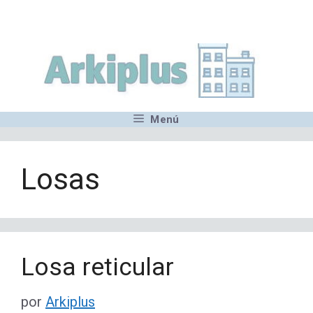
Saltar
,MN,MMN,MN,MN,MN,MN,M
al
contenido
Menú
Losas
Losa reticular
por
Arkiplus