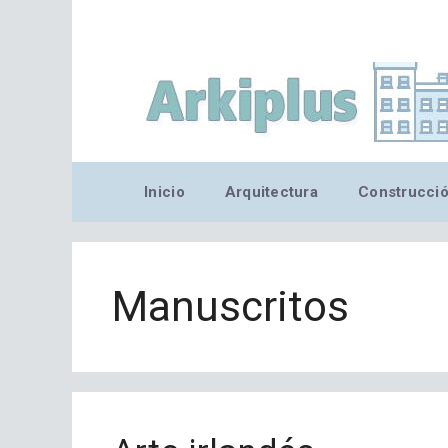
Saltar
al
contenido
Inicio
Arquitectura
Construcci
Manuscritos