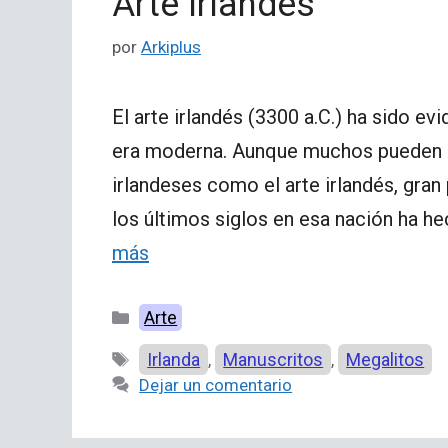
Arte irlandés
por
Arkiplus
El arte irlandés (3300 a.C.) ha sido evi
era moderna. Aunque muchos pueden pe
irlandeses como el arte irlandés, gran
los últimos siglos en esa nación ha h
más
Categorías
Arte
Etiquetas
Irlanda
Manuscritos
Megalitos
,
,
Dejar un comentario