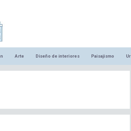
,MN,MMN,MN,MN,MN,MN,M
ón
Arte
Diseño de interiores
Paisajismo
Ur