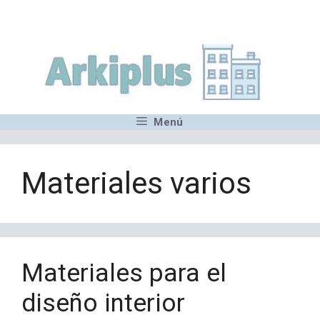
Saltar
,MN,MMN,MN,MN,MN,MN,M
al
contenido
Menú
Materiales varios
Materiales para el
diseño interior