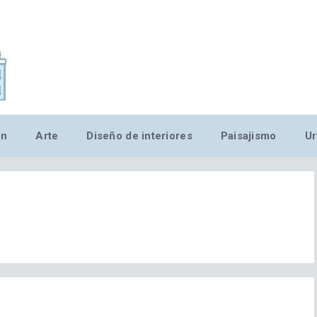
,MN,MMN,MN,MN,MN,MN,M
ón
Arte
Diseño de interiores
Paisajismo
Ur