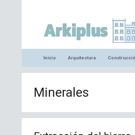
Saltar
al
contenido
Inicio
Arquitectura
Construcci
Minerales