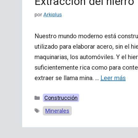
Extracción del hierro
por
Arkiplus
Nuestro mundo moderno está construid
utilizado para elaborar acero, sin el hie
maquinarias, los automóviles. Y el hie
suficientemente rica como para conte
extraer se llama mina. …
Leer más
Categorías
Construcción
Etiquetas
Minerales