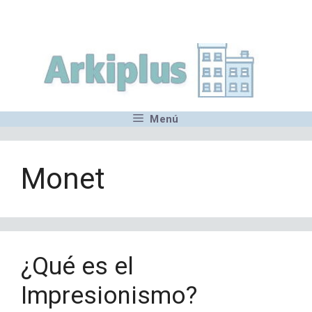
Saltar
,MN,MMN,MN,MN,MN,MN,M
al
contenido
Menú
Monet
¿Qué es el
Impresionismo?