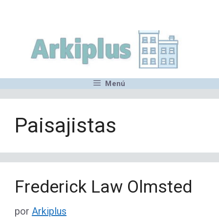
Saltar
,MN,MMN,MN,MN,MN,MN,M
al
contenido
Menú
Paisajistas
Frederick Law Olmsted
por
Arkiplus