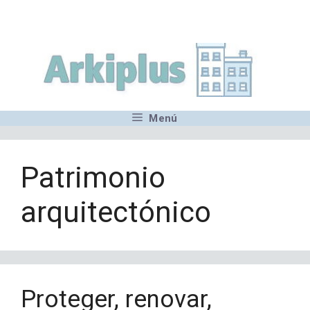
Saltar
,MN,MMN,MN,MN,MN,MN,M
al
contenido
Menú
Patrimonio
arquitectónico
Proteger, renovar,