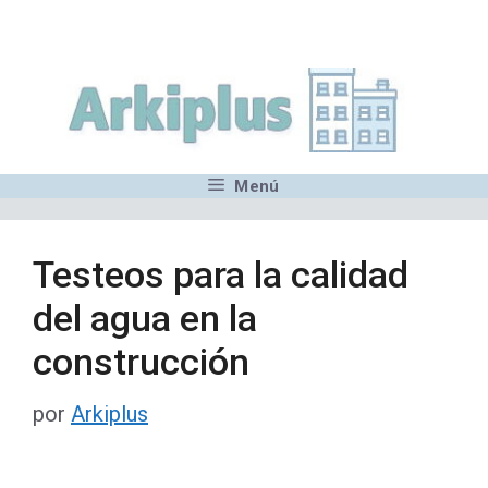
Saltar
,MN,MMN,MN,MN,MN,MN,M
al
contenido
Menú
Testeos para la calidad
del agua en la
construcción
por
Arkiplus