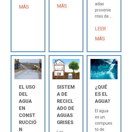
adas
MÁS
MÁS
provenie
ntes de...
LEER
MÁS
EL USO
SISTEM
¿QUÉ
DEL
A DE
ES EL
AGUA
RECICL
AGUA?
EN
ADO DE
El agua
CONST
AGUAS
es un
RUCCIÓ
GRISES
compues
N
to de