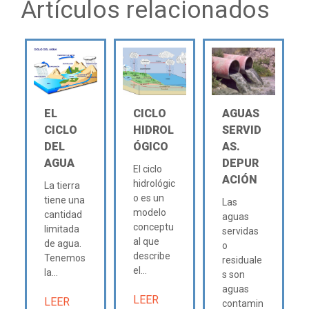
Artículos relacionados
EL
CICLO
AGUAS
CICLO
HIDROL
SERVID
DEL
ÓGICO
AS.
AGUA
DEPUR
El ciclo
ACIÓN
hidrológic
La tierra
o es un
tiene una
Las
modelo
cantidad
aguas
conceptu
limitada
servidas
al que
de agua.
o
describe
Tenemos
residuale
el...
la...
s son
aguas
LEER
LEER
contamin