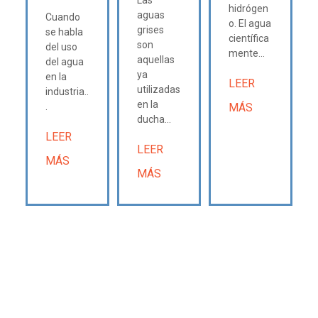
Las
hidrógen
aguas
Cuando
o. El agua
grises
se habla
científica
son
del uso
mente...
aquellas
del agua
ya
en la
LEER
utilizadas
industria..
en la
.
MÁS
ducha...
LEER
LEER
MÁS
MÁS