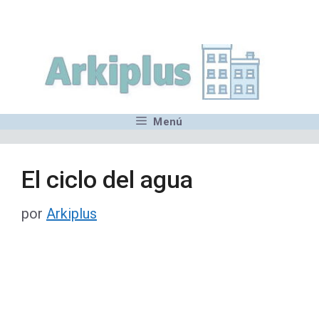
Saltar
,MN,MMN,MN,MN,MN,MN,M
al
contenido
Menú
El ciclo del agua
por
Arkiplus