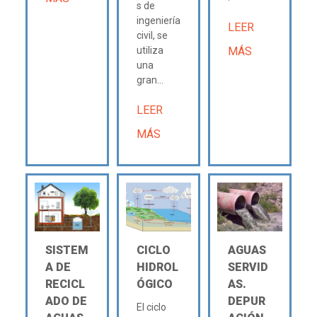
s de
ingeniería
LEER
civil, se
utiliza
MÁS
una
gran...
LEER
MÁS
SISTEM
CICLO
AGUAS
A DE
HIDROL
SERVID
RECICL
ÓGICO
AS.
ADO DE
DEPUR
El ciclo