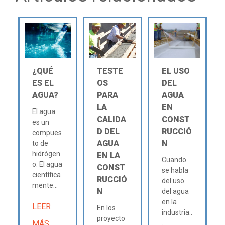
¿QUÉ
TESTE
EL USO
ES EL
OS
DEL
AGUA?
PARA
AGUA
LA
EN
El agua
CALIDA
CONST
es un
D DEL
RUCCIÓ
compues
AGUA
N
to de
hidrógen
EN LA
Cuando
o. El agua
CONST
se habla
científica
RUCCIÓ
del uso
mente...
N
del agua
en la
LEER
En los
industria..
proyecto
MÁS
.