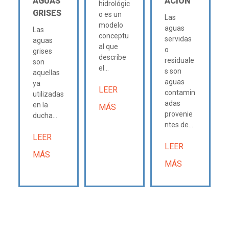
AGUAS
ACIÓN
hidrológic
GRISES
o es un
Las
modelo
aguas
Las
conceptu
servidas
aguas
al que
o
grises
describe
residuale
son
el...
s son
aquellas
aguas
ya
LEER
contamin
utilizadas
adas
en la
MÁS
provenie
ducha...
ntes de...
LEER
LEER
MÁS
MÁS