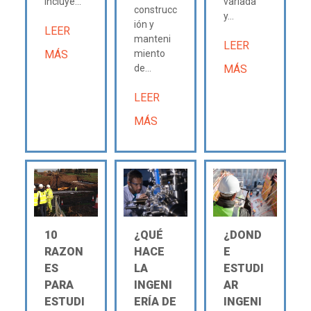
incluye...
variada
construcc
y...
ión y
LEER
manteni
LEER
MÁS
miento
de...
MÁS
LEER
MÁS
10
¿QUÉ
¿DOND
RAZON
HACE
E
ES
LA
ESTUDI
PARA
INGENI
AR
ESTUDI
ERÍA DE
INGENI