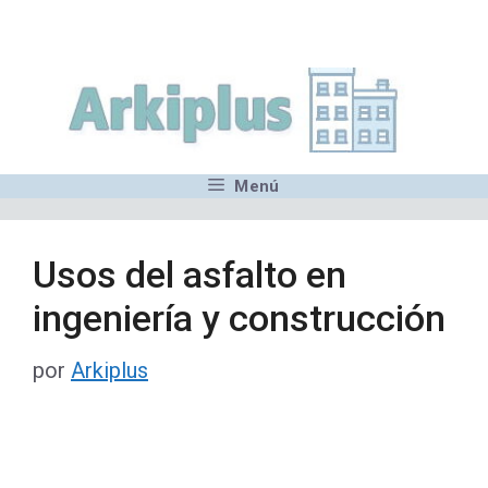
Saltar
,MN,MMN,MN,MN,MN,MN,M
al
contenido
Menú
Usos del asfalto en
ingeniería y construcción
por
Arkiplus