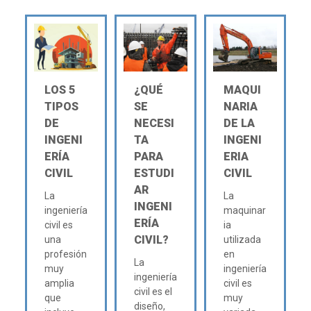
LOS 5
¿QUÉ
MAQUI
TIPOS
SE
NARIA
DE
NECESI
DE LA
INGENI
TA
INGENI
ERÍA
PARA
ERIA
CIVIL
ESTUDI
CIVIL
AR
La
La
INGENI
ingeniería
maquinar
ERÍA
civil es
ia
CIVIL?
una
utilizada
profesión
en
La
muy
ingeniería
ingeniería
amplia
civil es
civil es el
que
muy
diseño,