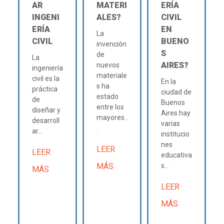
AR
MATERI
ERÍA
INGENI
ALES?
CIVIL
ERÍA
EN
La
CIVIL
BUENO
invención
S
de
La
AIRES?
nuevos
ingeniería
materiale
civil es la
En la
s ha
práctica
ciudad de
estado
de
Buenos
entre los
diseñar y
Aires hay
mayores..
desarroll
varias
.
ar...
institucio
nes
LEER
LEER
educativa
MÁS
s...
MÁS
LEER
MÁS