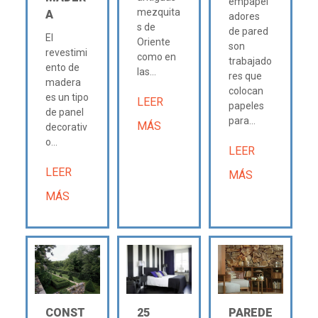
empapel
mezquita
A
adores
s de
de pared
El
Oriente
son
revestimi
como en
trabajado
ento de
las...
res que
madera
colocan
es un tipo
LEER
papeles
de panel
para...
MÁS
decorativ
o...
LEER
LEER
MÁS
MÁS
CONST
25
PAREDE