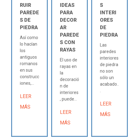
RUIR
IDEAS
S
PAREDE
PARA
INTERI
S DE
DECOR
ORES
PIEDRA
AR
DE
PAREDE
PIEDRA
Así como
S CON
lo hacían
Las
RAYAS
los
paredes
antiguos
interiores
El uso de
romanos
de piedra
rayas en
en sus
no son
la
construcc
sólo un
decoració
iones,...
acabado..
n de
.
interiores
LEER
, puede...
LEER
MÁS
LEER
MÁS
MÁS