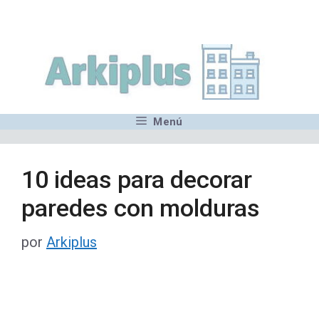
Saltar
,MN,MMN,MN,MN,MN,MN,M
al
contenido
Menú
10 ideas para decorar
paredes con molduras
por
Arkiplus