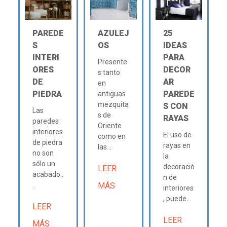
PAREDE
AZULEJ
25
S
OS
IDEAS
INTERI
PARA
Presente
ORES
DECOR
s tanto
DE
AR
en
PIEDRA
PAREDE
antiguas
mezquita
S CON
Las
s de
RAYAS
paredes
Oriente
interiores
El uso de
como en
de piedra
rayas en
las...
no son
la
sólo un
decoració
LEER
acabado..
n de
.
MÁS
interiores
, puede...
LEER
LEER
MÁS