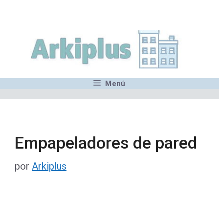
Saltar
,MN,MMN,MN,MN,MN,MN,M
al
contenido
Menú
Empapeladores de pared
por
Arkiplus