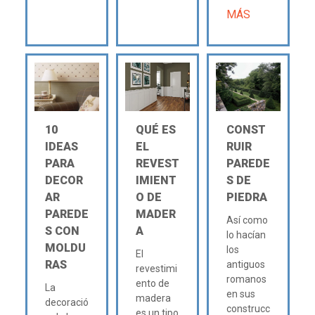
MÁS
10
QUÉ ES
CONST
IDEAS
EL
RUIR
PARA
REVEST
PAREDE
DECOR
IMIENT
S DE
AR
O DE
PIEDRA
PAREDE
MADER
Así como
S CON
A
lo hacían
MOLDU
los
El
RAS
antiguos
revestimi
romanos
ento de
La
en sus
madera
decoració
construcc
es un tipo