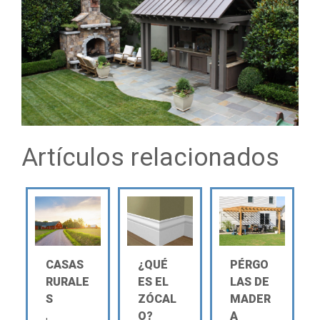
Artículos relacionados
CASAS
¿QUÉ
PÉRGO
RURALE
ES EL
LAS DE
S
ZÓCAL
MADER
O?
A