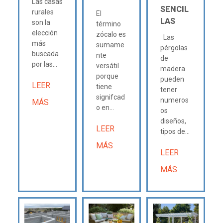
Las casas
SENCIL
rurales
El
LAS
son la
término
elección
zócalo es
Las
más
sumame
pérgolas
buscada
nte
de
por las...
versátil
madera
porque
pueden
LEER
tiene
tener
signifcad
numeros
MÁS
o en...
os
diseños,
LEER
tipos de...
MÁS
LEER
MÁS