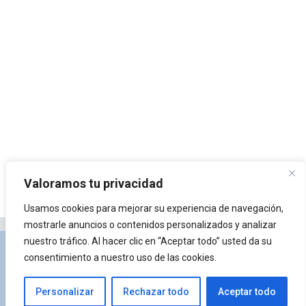
Valoramos tu privacidad
Usamos cookies para mejorar su experiencia de navegación,
mostrarle anuncios o contenidos personalizados y analizar
nuestro tráfico. Al hacer clic en “Aceptar todo” usted da su
Privacidad y Política de Cookies
Portal de
consentimiento a nuestro uso de las cookies.
arquitectura
Lista de Temas
¿Qué es Arkiplus?
Personalizar
Rechazar todo
Aceptar todo
© 2026 Arkiplus
• Creado con
GeneratePress