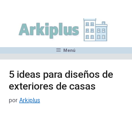
Saltar
,MN,MMN,MN,MN,MN,MN,M
al
contenido
Menú
5 ideas para diseños de
exteriores de casas
por
Arkiplus