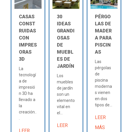
CASAS
30
PÉRGO
CONST
IDEAS
LAS DE
RUIDAS
GRANDI
MADER
CON
OSAS
A PARA
IMPRES
DE
PISCIN
ORAS
MUEBL
AS
3D
ES DE
Las
JARDÍN
pérgolas
La
de
tecnologí
Los
piscina
a de
muebles
moderna
impresió
de jardín
s vienen
n 3D ha
son un
en dos
llevado a
elemento
tipos de...
la
vital en
creación..
el...
LEER
.
LEER
MÁS
LEER