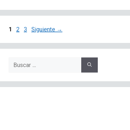
Página
Página
Página
1
2
3
Siguiente
→
Buscar: