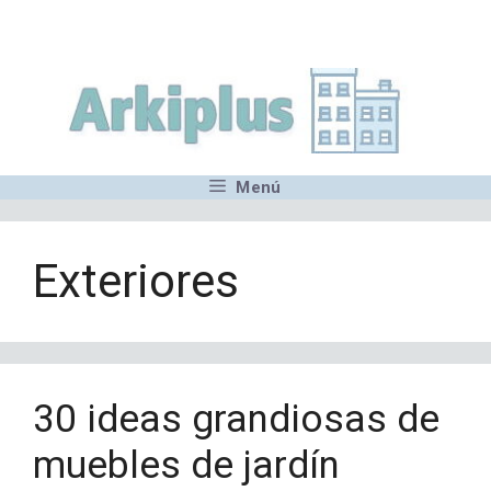
Saltar
,MN,MMN,MN,MN,MN,MN,M
al
contenido
Menú
Exteriores
30 ideas grandiosas de
muebles de jardín