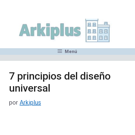
Saltar
,MN,MMN,MN,MN,MN,MN,M
al
contenido
Menú
7 principios del diseño
universal
por
Arkiplus