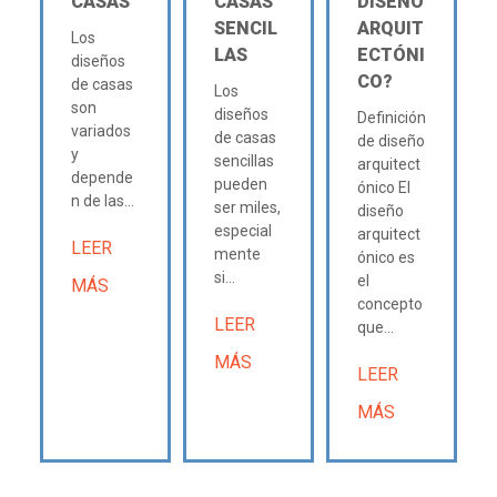
CASAS
CASAS
DISEÑO
SENCIL
ARQUIT
Los
LAS
ECTÓNI
diseños
CO?
de casas
Los
son
diseños
Definición
variados
de casas
de diseño
y
sencillas
arquitect
depende
pueden
ónico El
n de las...
ser miles,
diseño
especial
arquitect
LEER
mente
ónico es
si...
el
MÁS
concepto
LEER
que...
MÁS
LEER
MÁS