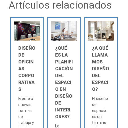
Artículos relacionados
DISEÑO
¿QUÉ
¿A QUÉ
DE
ES LA
LLAMA
OFICIN
PLANIFI
MOS
AS
CACIÓN
DISEÑO
CORPO
DEL
DEL
RATIVA
ESPACI
ESPACI
S
O EN
O?
DISEÑO
Frente a
El diseño
DE
nuevas
del
INTERI
formas
espacio
ORES?
de
es un
trabajo y
término
La