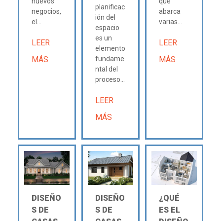
nuevos
que
planificac
negocios,
abarca
ión del
el...
varias...
espacio
es un
LEER
LEER
elemento
MÁS
fundame
MÁS
ntal del
proceso...
LEER
MÁS
DISEÑO
DISEÑO
¿QUÉ
S DE
S DE
ES EL