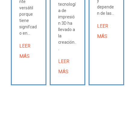
y
nte
tecnologí
depende
versátil
a de
n de las...
porque
impresió
tiene
n 3D ha
LEER
signifcad
llevado a
o en...
la
MÁS
creación..
LEER
.
MÁS
LEER
MÁS