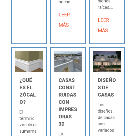
bienes
hecho...
raíces,...
LEER
LEER
MÁS
MÁS
¿QUÉ
CASAS
DISEÑO
ES EL
CONST
S DE
ZÓCAL
RUIDAS
CASAS
O?
CON
Los
IMPRES
diseños
El
ORAS
de casas
término
3D
son
zócalo es
variados
sumame
La