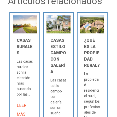
Artículos relacionados
CASAS
CASAS
¿QUÉ
RURALE
ESTILO
ES LA
S
CAMPO
PROPIE
CON
DAD
Las casas
GALERÍ
RURAL?
rurales
A
son la
La
elección
propieda
Las casas
más
d
estilo
buscada
residenci
campo
por las...
al rural,
con
según los
galería
LEER
profesion
son un
ales de
sueño
MÁS