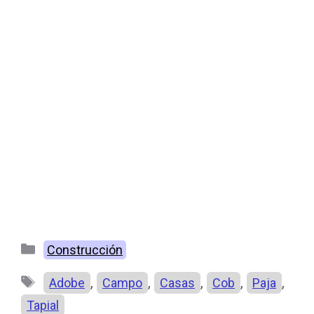
Categorías
Construcción
Etiquetas
,
,
,
,
,
Adobe
Campo
Casas
Cob
Paja
Tapial