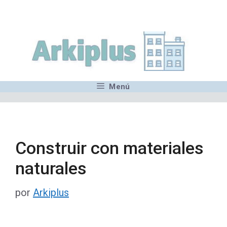
Saltar
,MN,MMN,MN,MN,MN,MN,M
al
contenido
Menú
Construir con materiales
naturales
por
Arkiplus