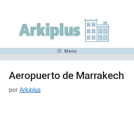
Saltar
,MN,MMN,MN,MN,MN,MN,M
al
contenido
Menú
Aeropuerto de Marrakech
por
Arkiplus