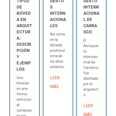
TIPOS
UERTO
UERTO
DE
S
INTERN
BÓVED
INTERN
ACIONA
A EN
ACIONA
L DE
ARQUIT
LES
CARRA
ECTUR
SCO
Así como
A:
en la
El
DESCRI
década
Aeropuer
PCIÓN
postmod
to
erna de
Y
Internaci
los años
onal de
EJEMP
ochenta...
Carrasco,
LOS
fue
LEER
Una
diseñado
bóveda
por el
MÁS
es una
arquitect
forma
o...
estructur
al
LEER
compues
MÁS
ta por