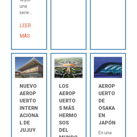
una
serie...
LEER
MÁS
NUEVO
LOS
AEROP
AEROP
AEROP
UERTO
UERTO
UERTO
DE
INTERN
S MÁS
OSAKA
ACIONA
HERMO
EN
L DE
SOS
JAPÓN
JUJUY
DEL
En una