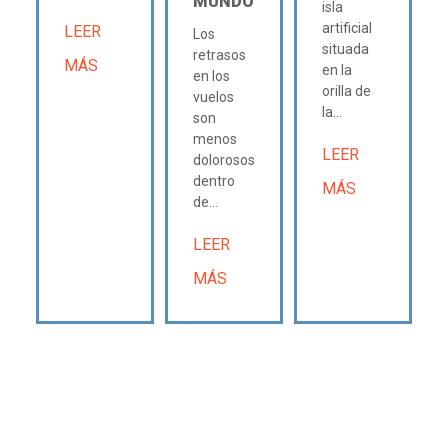
MUNDO
isla
artificial
LEER
Los
situada
retrasos
MÁS
en la
en los
orilla de
vuelos
la...
son
menos
LEER
dolorosos
dentro
MÁS
de...
LEER
MÁS