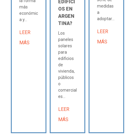
la forma
EDIFICI
medidas
más
OS EN
a
económic
ARGEN
adoptar...
a y...
TINA?
LEER
LEER
Los
paneles
MÁS
MÁS
solares
para
edificios
de
vivienda,
públicos
o
comercial
es...
LEER
MÁS