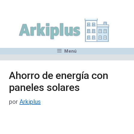
Saltar
,MN,MMN,MN,MN,MN,MN,M
al
contenido
Menú
Ahorro de energía con
paneles solares
por
Arkiplus