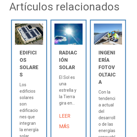
Artículos relacionados
EDIFICI
RADIAC
INGENI
OS
IÓN
ERÍA
SOLARE
SOLAR
FOTOV
S
OLTAIC
El Sol es
A
una
Los
estrella y
edificios
Con la
la Tierra
solares
tendenci
gira en...
son
a actual
edificacio
del
LEER
nes que
desarroll
integran
o de las
MÁS
la energía
energías
solar...