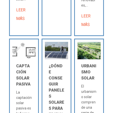
renovabl
es,...
LEER
LEER
MÁS
MÁS
CAPTA
¿DÓND
URBANI
CIÓN
E
SMO
SOLAR
CONSE
SOLAR
PASIVA
GUIR
El
PANELE
urbanism
La
S
o solar
captación
SOLARE
compren
solar
de una
S PARA
pasiva es
serie de