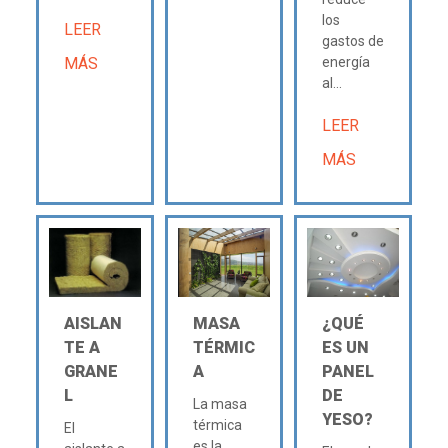
los
LEER
gastos de
MÁS
energía
al...
LEER
MÁS
AISLAN
MASA
¿QUÉ
TE A
TÉRMIC
ES UN
GRANE
A
PANEL
L
DE
La masa
YESO?
térmica
El
es la