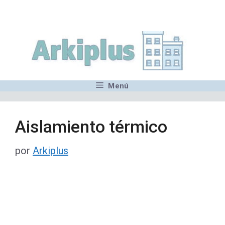
Saltar
,MN,MMN,MN,MN,MN,MN,M
al
contenido
Menú
Aislamiento térmico
por
Arkiplus