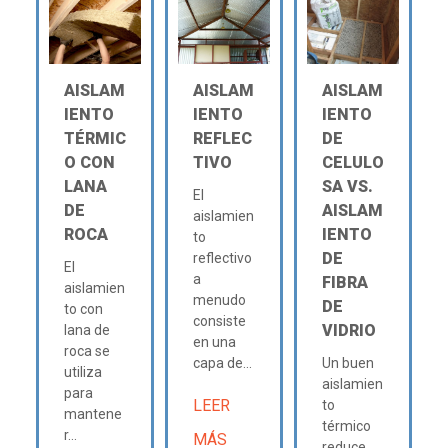
AISLAM
AISLAM
AISLAM
IENTO
IENTO
IENTO
TÉRMIC
REFLEC
DE
O CON
TIVO
CELULO
LANA
SA VS.
El
DE
AISLAM
aislamien
ROCA
IENTO
to
DE
reflectivo
El
a
FIBRA
aislamien
menudo
DE
to con
consiste
VIDRIO
lana de
en una
roca se
capa de...
Un buen
utiliza
aislamien
para
LEER
to
mantene
térmico
r...
MÁS
reduce