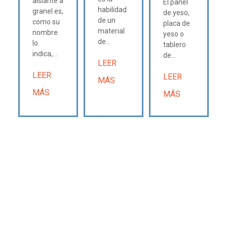
aislante a
El panel
habilidad
granel es,
de yeso,
de un
como su
placa de
material
nombre
yeso o
de...
lo
tablero
indica,...
de...
LEER
LEER
LEER
MÁS
MÁS
MÁS