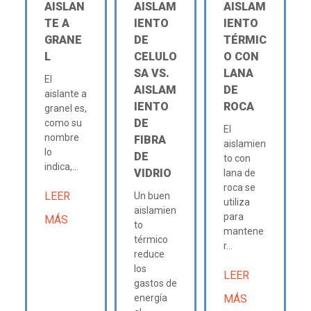
AISLAN
AISLAM
AISLAM
TE A
IENTO
IENTO
GRANE
DE
TÉRMIC
L
CELULO
O CON
SA VS.
LANA
El
AISLAM
DE
aislante a
IENTO
ROCA
granel es,
DE
como su
El
nombre
FIBRA
aislamien
lo
DE
to con
indica,...
VIDRIO
lana de
roca se
LEER
Un buen
utiliza
aislamien
para
MÁS
to
mantene
térmico
r...
reduce
los
LEER
gastos de
energía
MÁS