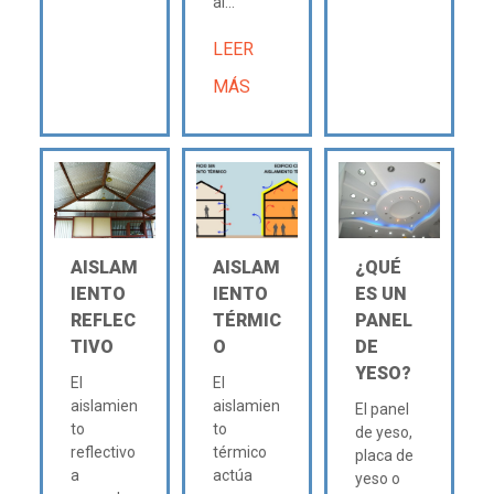
al...
LEER
MÁS
AISLAM
AISLAM
¿QUÉ
IENTO
IENTO
ES UN
REFLEC
TÉRMIC
PANEL
TIVO
O
DE
YESO?
El
El
aislamien
aislamien
El panel
to
to
de yeso,
reflectivo
térmico
placa de
a
actúa
yeso o