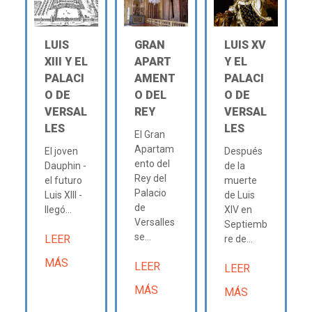
LUIS
GRAN
LUIS XV
XIII Y EL
APART
Y EL
PALACI
AMENT
PALACI
O DE
O DEL
O DE
VERSAL
REY
VERSAL
LES
LES
El Gran
Apartam
El joven
Después
ento del
Dauphin -
de la
Rey del
el futuro
muerte
Palacio
Luis XIII -
de Luis
de
llegó...
XIV en
Versalles
Septiemb
se...
LEER
re de...
MÁS
LEER
LEER
MÁS
MÁS