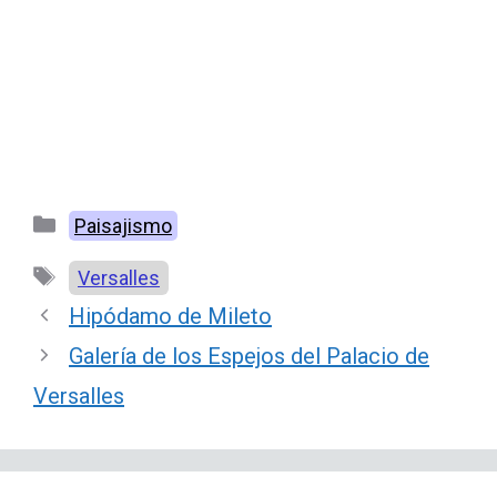
Categorías
Paisajismo
Etiquetas
Versalles
Hipódamo de Mileto
Galería de los Espejos del Palacio de
Versalles