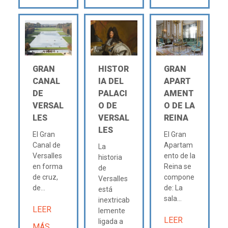
GRAN
HISTOR
GRAN
CANAL
IA DEL
APART
DE
PALACI
AMENT
VERSAL
O DE
O DE LA
LES
VERSAL
REINA
LES
El Gran
El Gran
Canal de
Apartam
La
Versalles
ento de la
historia
en forma
Reina se
de
de cruz,
compone
Versalles
de...
de: La
está
sala...
inextricab
LEER
lemente
LEER
ligada a
MÁS