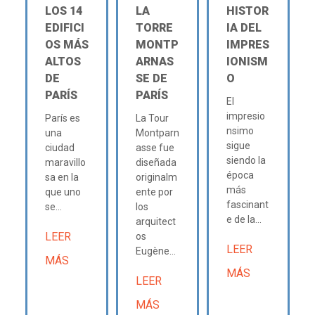
LOS 14
LA
HISTOR
EDIFICI
TORRE
IA DEL
OS MÁS
MONTP
IMPRES
ALTOS
ARNAS
IONISM
DE
SE DE
O
PARÍS
PARÍS
El
impresio
París es
La Tour
nsimo
una
Montparn
sigue
ciudad
asse fue
siendo la
maravillo
diseñada
época
sa en la
originalm
más
que uno
ente por
fascinant
se...
los
e de la...
arquitect
LEER
os
LEER
Eugène...
MÁS
MÁS
LEER
MÁS