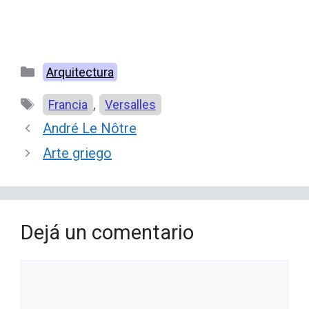
Categorías
Arquitectura
Etiquetas
,
Francia
Versalles
André Le Nôtre
Arte griego
Dejá un comentario
Comentario