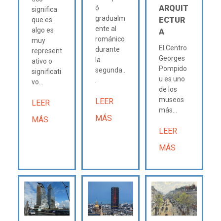
ARQUIT
ó
significa
gradualm
ECTUR
que es
ente al
algo es
A
románico
muy
El Centro
durante
represent
Georges
la
ativo o
Pompido
segunda..
significati
u es uno
.
vo...
de los
museos
LEER
LEER
más...
MÁS
MÁS
LEER
MÁS