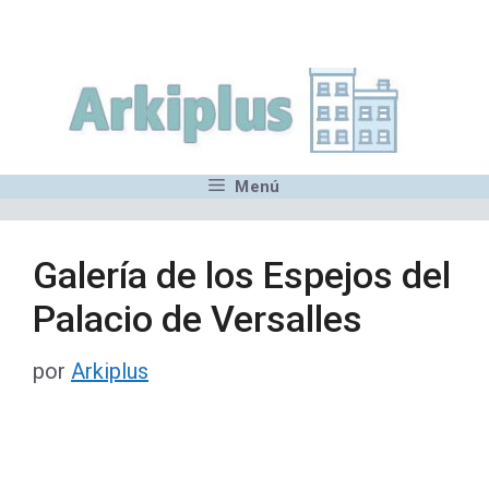
Saltar
,MN,MMN,MN,MN,MN,MN,M
al
contenido
Menú
Galería de los Espejos del
Palacio de Versalles
por
Arkiplus