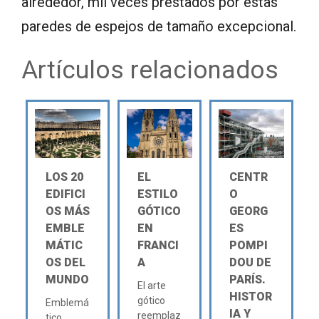
alrededor, mil veces prestados por estas
paredes de espejos de tamaño excepcional.
Artículos relacionados
LOS 20
EL
CENTR
EDIFICI
ESTILO
O
OS MÁS
GÓTICO
GEORG
EMBLE
EN
ES
MÁTIC
FRANCI
POMPI
OS DEL
A
DOU DE
MUNDO
PARÍS.
El arte
HISTOR
gótico
Emblemá
IA Y
reemplaz
tico