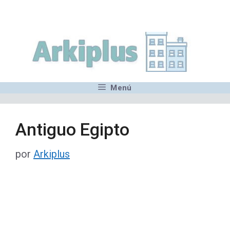
Saltar
,MN,MMN,MN,MN,MN,MN,M
al
contenido
Menú
Antiguo Egipto
por
Arkiplus