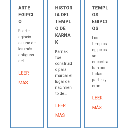
ARTE
HISTOR
TEMPL
EGIPCI
IA DEL
OS
O
TEMPL
EGIPCI
O DE
OS
El arte
KARNA
egipcio
Los
K
es uno de
templos
los más
egipcios
Karnak
antiguos
se
fue
del...
encontra
construid
ban por
o para
LEER
todas
marcar el
partes y
lugar de
MÁS
eran...
nacimien
to de...
LEER
LEER
MÁS
MÁS