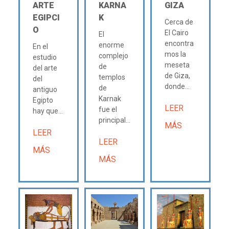
ARTE
KARNA
GIZA
EGIPCI
K
Cerca de
O
El Cairo
El
encontra
enorme
En el
mos la
complejo
estudio
meseta
de
del arte
de Giza,
templos
del
donde...
de
antiguo
Karnak
Egipto
LEER
fue el
hay que...
principal...
MÁS
LEER
LEER
MÁS
MÁS