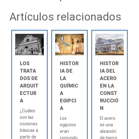
Artículos relacionados
LOS
HISTOR
HISTOR
TRATA
IA DE
IA DEL
DOS DE
LA
ACERO
ARQUIT
QUÍMIC
EN LA
ECTUR
A
CONST
A
EGIPCI
RUCCIÓ
A
N
¿Cuáles
son las
Los
El acero
nociones
egipcios
es una
básicas a
eran
aleación
partir de
conocido
de hierro