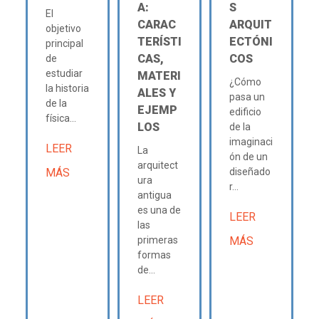
A:
S
El
CARAC
ARQUIT
objetivo
TERÍSTI
ECTÓNI
principal
CAS,
COS
de
estudiar
MATERI
¿Cómo
la historia
ALES Y
pasa un
de la
EJEMP
edificio
física...
LOS
de la
imaginaci
LEER
La
ón de un
arquitect
MÁS
diseñado
ura
r...
antigua
es una de
LEER
las
primeras
MÁS
formas
de...
LEER