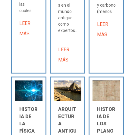
las
s en el
y carbono
cuales...
mundo
(menos...
antiguo
LEER
LEER
como
expertos..
MÁS
MÁS
.
LEER
MÁS
HISTOR
ARQUIT
HISTOR
IA DE
ECTUR
IA DE
LA
A
LOS
FÍSICA
ANTIGU
PLANO