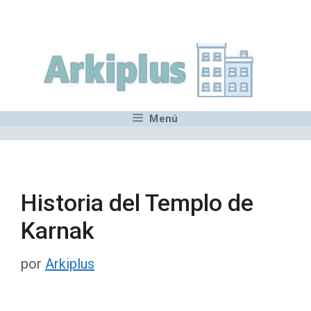
Saltar
,MN,MMN,MN,MN,MN,MN,M
al
contenido
Menú
Historia del Templo de
Karnak
por
Arkiplus